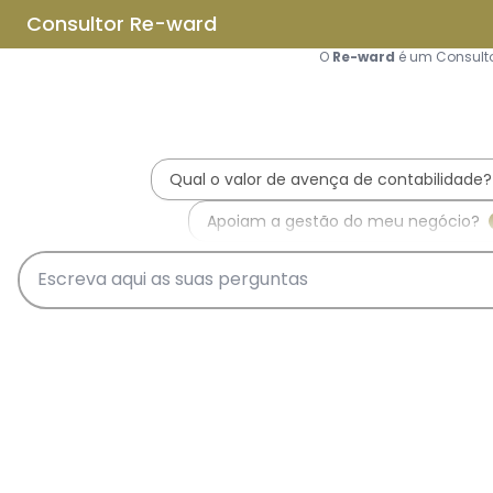
Saltar para o conteúdo principal
Saltar tour
Início
Sobre Nós
Quem Somos
A Equipa Reward Consulting
Serviços
Candidaturas a Sistemas de
Incentivos
Hub de Incentivos
PT2030 – Portugal 2030
PRR – Plano de Recuperação e
Resiliência
IEFP – Instituto Emprego e
Formação Profissional
SIFIDE – Sistema de Incentivos
Fiscais à I&D Empresarial