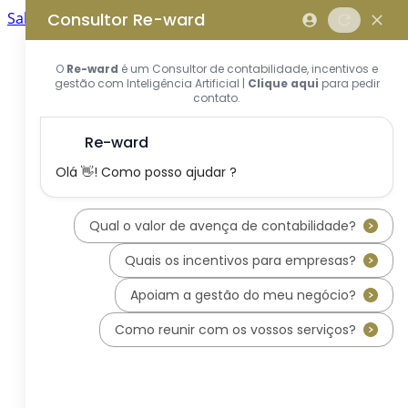
Saltar para o conteúdo principal
Saltar tour
Início
Sobre Nós
Quem Somos
A Equipa Reward Consulting
Serviços
Candidaturas a Sistemas de
Incentivos
Hub de Incentivos
PT2030 – Portugal 2030
PRR – Plano de Recuperação e
Resiliência
IEFP – Instituto Emprego e
Formação Profissional
SIFIDE – Sistema de Incentivos
Fiscais à I&D Empresarial