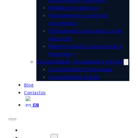
económica e financeira
Modelo de negócios
Planeamento e controlo
orçamental
Planeamento estratégico e de
execução
Reestruturação operacional e
financeira
Contabilidade, Fiscalidade e Payroll
Contabilidade Organizada
Contabilidade Digital
Blog
Contactos
EN
Início
Sobre Nós