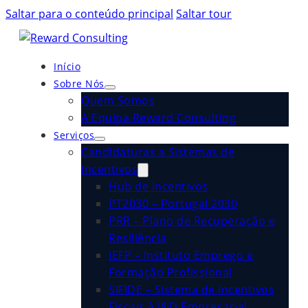
Saltar para o conteúdo principal
Saltar tour
Início
Sobre Nós
Quem Somos
A Equipa Reward Consulting
Serviços
Candidaturas a Sistemas de
Incentivos
Hub de Incentivos
PT2030 – Portugal 2030
PRR – Plano de Recuperação e
Resiliência
IEFP – Instituto Emprego e
Formação Profissional
SIFIDE – Sistema de Incentivos
Fiscais à I&D Empresarial