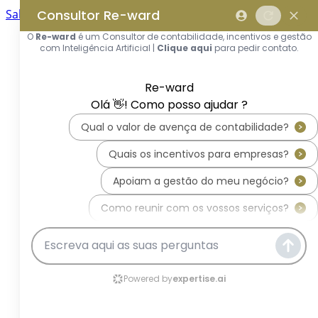
Saltar para o conteúdo principal
Saltar tour
Início
Sobre Nós
Quem Somos
A Equipa Reward Consulting
Serviços
Candidaturas a Sistemas de
Incentivos
Hub de Incentivos
PT2030 – Portugal 2030
PRR – Plano de Recuperação e
Resiliência
IEFP – Instituto Emprego e
Formação Profissional
SIFIDE – Sistema de Incentivos
Fiscais à I&D Empresarial