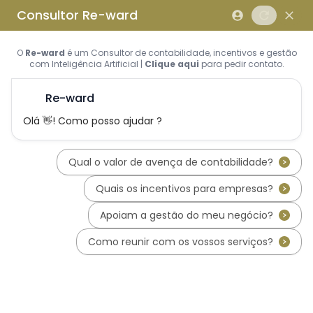
Saltar para o conteúdo principal
Saltar tour
Início
Sobre Nós
Quem Somos
A Equipa Reward Consulting
Serviços
Candidaturas a Sistemas de
Incentivos
Hub de Incentivos
PT2030 – Portugal 2030
PRR – Plano de Recuperação e
Resiliência
IEFP – Instituto Emprego e
Formação Profissional
SIFIDE – Sistema de Incentivos
Fiscais à I&D Empresarial