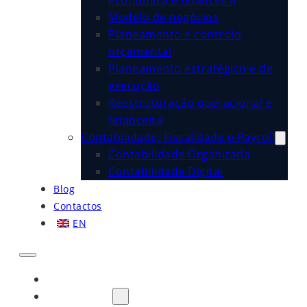
económica e financeira
Modelo de negócios
Planeamento e controlo
orçamental
Planeamento estratégico e de
execução
Reestruturação operacional e
financeira
Contabilidade, Fiscalidade e Payroll
Contabilidade Organizada
Contabilidade Digital
Blog
Contactos
EN
Início
Sobre Nós