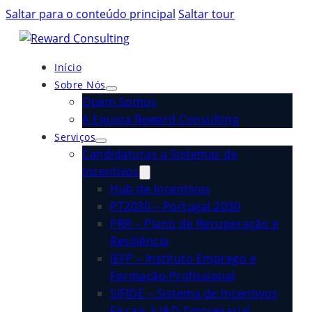
Saltar para o conteúdo principal
Saltar tour
Início
Sobre Nós
Quem Somos
A Equipa Reward Consulting
Serviços
Candidaturas a Sistemas de
Incentivos
Hub de Incentivos
PT2030 – Portugal 2030
PRR – Plano de Recuperação e
Resiliência
IEFP – Instituto Emprego e
Formação Profissional
SIFIDE – Sistema de Incentivos
Fiscais à I&D Empresarial