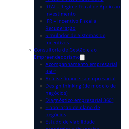
RFAI – Regime Fiscal de Apoio ao
Investimento
IFR – Incentivo Fiscal à
Recuperação
Simulador de Sistemas de
Incentivos
Consultoria de Gestão e ao
Empreendedorismo
Acompanhamento empresarial
360º
Análise financeira empresarial
Design thinking (de modelo de
negócios)
Diagnóstico empresarial 360º
Elaboração de plano de
negócios
Estudo de viabilidade