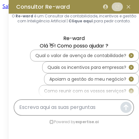
Saltar para o conteúdo principal
Saltar tour
Início
Sobre Nós
Quem Somos
A Equipa Reward Consulting
Serviços
Candidaturas a Sistemas de
Incentivos
Hub de Incentivos
PT2030 – Portugal 2030
PRR – Plano de Recuperação e
Resiliência
IEFP – Instituto Emprego e
Formação Profissional
SIFIDE – Sistema de Incentivos
Fiscais à I&D Empresarial