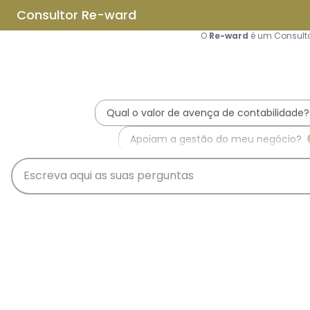
Saltar para o conteúdo principal
Saltar tour
Início
Sobre Nós
Quem Somos
A Equipa Reward Consulting
Serviços
Candidaturas a Sistemas de
Incentivos
Hub de Incentivos
PT2030 – Portugal 2030
PRR – Plano de Recuperação e
Resiliência
IEFP – Instituto Emprego e
Formação Profissional
SIFIDE – Sistema de Incentivos
Fiscais à I&D Empresarial