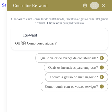
Saltar para o conteúdo principal
Saltar tour
Início
Sobre Nós
Quem Somos
A Equipa Reward Consulting
Serviços
Candidaturas a Sistemas de
Incentivos
Hub de Incentivos
PT2030 – Portugal 2030
PRR – Plano de Recuperação e
Resiliência
IEFP – Instituto Emprego e
Formação Profissional
SIFIDE – Sistema de Incentivos
Fiscais à I&D Empresarial