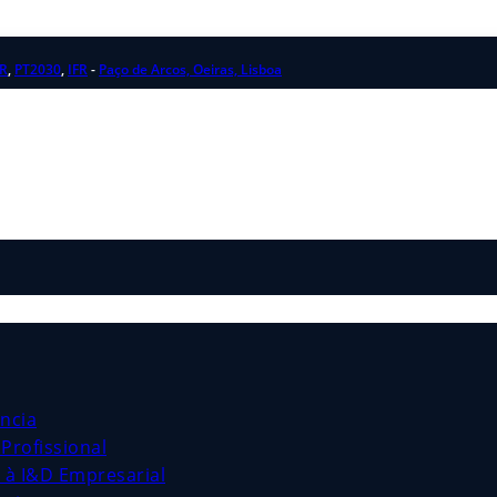
R
,
PT2030
,
IFR
-
Paço de Arcos, Oeiras, Lisboa
ncia
Profissional
s à I&D Empresarial