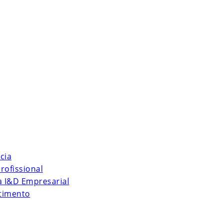
cia
rofissional
 à I&D Empresarial
stimento