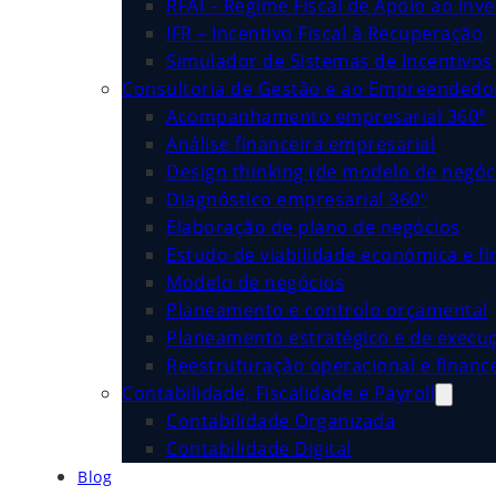
RFAI – Regime Fiscal de Apoio ao Inv
IFR – Incentivo Fiscal à Recuperação
Simulador de Sistemas de Incentivos
Consultoria de Gestão e ao Empreended
Acompanhamento empresarial 360º
Análise financeira empresarial
Design thinking (de modelo de negóc
Diagnóstico empresarial 360º
Elaboração de plano de negócios
Estudo de viabilidade económica e fi
Modelo de negócios
Planeamento e controlo orçamental
Planeamento estratégico e de execu
Reestruturação operacional e financ
Contabilidade, Fiscalidade e Payroll
Contabilidade Organizada
Contabilidade Digital
Blog