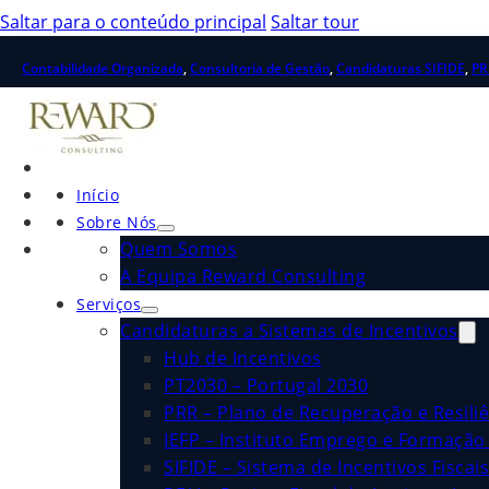
Saltar para o conteúdo principal
Saltar tour
Contabilidade Organizada
,
Consultoria de Gestão
,
Candidaturas SIFIDE
,
PR
Início
Sobre Nós
Quem Somos
A Equipa Reward Consulting
Serviços
Candidaturas a Sistemas de Incentivos
Hub de Incentivos
PT2030 – Portugal 2030
PRR – Plano de Recuperação e Resiliê
IEFP – Instituto Emprego e Formação 
SIFIDE – Sistema de Incentivos Fiscai