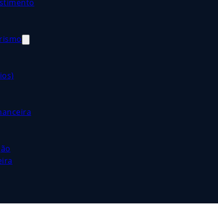
estimento
orismo
ios)
nanceira
ção
eira