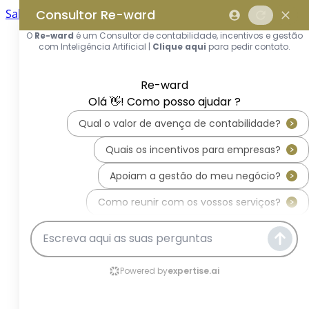
Saltar para o conteúdo principal
Saltar tour
Início
Sobre Nós
Quem Somos
A Equipa Reward Consulting
Serviços
Candidaturas a Sistemas de
Incentivos
Hub de Incentivos
PT2030 – Portugal 2030
PRR – Plano de Recuperação e
Resiliência
IEFP – Instituto Emprego e
Formação Profissional
SIFIDE – Sistema de Incentivos
Fiscais à I&D Empresarial