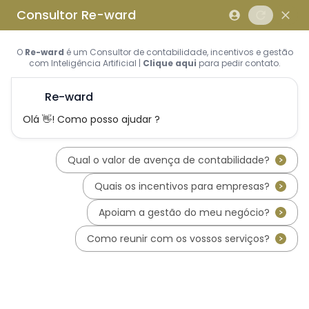
Saltar para o conteúdo principal
Saltar tour
Início
Sobre Nós
Quem Somos
A Equipa Reward Consulting
Serviços
Candidaturas a Sistemas de
Incentivos
Hub de Incentivos
PT2030 – Portugal 2030
PRR – Plano de Recuperação e
Resiliência
IEFP – Instituto Emprego e
Formação Profissional
SIFIDE – Sistema de Incentivos
Fiscais à I&D Empresarial