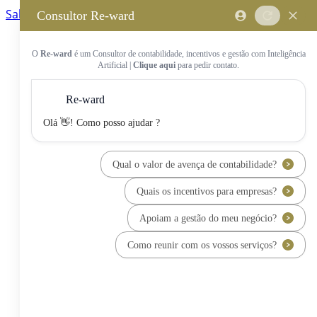
Saltar para o conteúdo principal
Saltar tour
Início
Sobre Nós
Quem Somos
A Equipa Reward Consulting
Serviços
Candidaturas a Sistemas de
Incentivos
Hub de Incentivos
PT2030 – Portugal 2030
PRR – Plano de Recuperação e
Resiliência
IEFP – Instituto Emprego e
Formação Profissional
SIFIDE – Sistema de Incentivos
Fiscais à I&D Empresarial