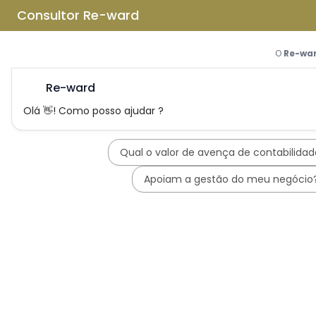
Saltar para o conteúdo principal
Saltar tour
Início
Sobre Nós
Quem Somos
A Equipa Reward Consulting
Serviços
Candidaturas a Sistemas de
Incentivos
Hub de Incentivos
PT2030 – Portugal 2030
PRR – Plano de Recuperação e
Resiliência
IEFP – Instituto Emprego e
Formação Profissional
SIFIDE – Sistema de Incentivos
Fiscais à I&D Empresarial