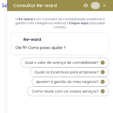
Saltar para o conteúdo principal
Saltar tour
Início
Sobre Nós
Quem Somos
A Equipa Reward Consulting
Serviços
Candidaturas a Sistemas de
Incentivos
Hub de Incentivos
PT2030 – Portugal 2030
PRR – Plano de Recuperação e
Resiliência
IEFP – Instituto Emprego e
Formação Profissional
SIFIDE – Sistema de Incentivos
Fiscais à I&D Empresarial