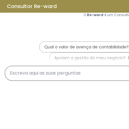
Saltar para o conteúdo principal
Saltar tour
Início
Sobre Nós
Quem Somos
A Equipa Reward Consulting
Serviços
Candidaturas a Sistemas de
Incentivos
Hub de Incentivos
PT2030 – Portugal 2030
PRR – Plano de Recuperação e
Resiliência
IEFP – Instituto Emprego e
Formação Profissional
SIFIDE – Sistema de Incentivos
Fiscais à I&D Empresarial