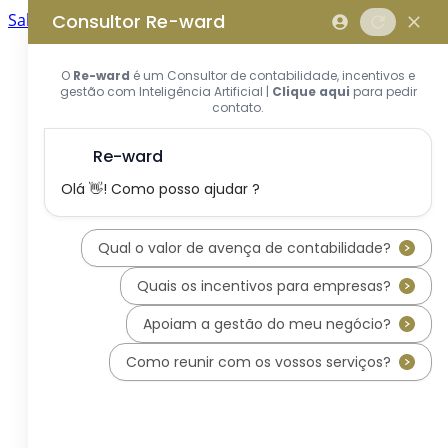
Saltar para o conteúdo principal
Saltar tour
Início
Sobre Nós
Quem Somos
A Equipa Reward Consulting
Serviços
Candidaturas a Sistemas de
Incentivos
Hub de Incentivos
PT2030 – Portugal 2030
PRR – Plano de Recuperação e
Resiliência
IEFP – Instituto Emprego e
Formação Profissional
SIFIDE – Sistema de Incentivos
Fiscais à I&D Empresarial