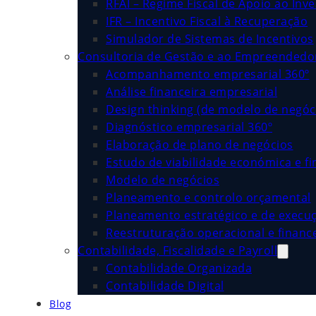
RFAI – Regime Fiscal de Apoio ao Inv
IFR – Incentivo Fiscal à Recuperação
Simulador de Sistemas de Incentivos
Consultoria de Gestão e ao Empreended
Acompanhamento empresarial 360º
Análise financeira empresarial
Design thinking (de modelo de negóc
Diagnóstico empresarial 360º
Elaboração de plano de negócios
Estudo de viabilidade económica e fi
Modelo de negócios
Planeamento e controlo orçamental
Planeamento estratégico e de execu
Reestruturação operacional e financ
Contabilidade, Fiscalidade e Payroll
Contabilidade Organizada
Contabilidade Digital
Blog