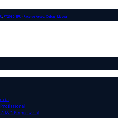
R
,
PT2030
,
IFR
-
Paço de Arcos, Oeiras, Lisboa
ncia
Profissional
s à I&D Empresarial