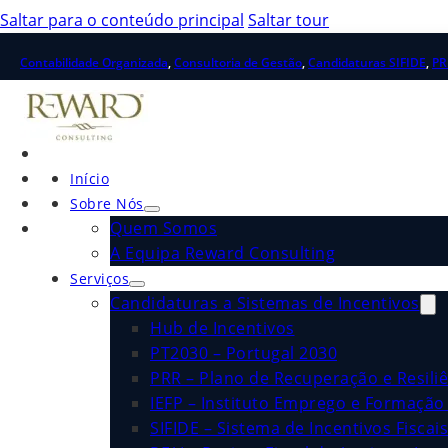
Saltar para o conteúdo principal
Saltar tour
Contabilidade Organizada
,
Consultoria de Gestão
,
Candidaturas SIFIDE
,
PR
Início
Sobre Nós
Quem Somos
A Equipa Reward Consulting
Serviços
Candidaturas a Sistemas de Incentivos
Hub de Incentivos
PT2030 – Portugal 2030
PRR – Plano de Recuperação e Resiliê
IEFP – Instituto Emprego e Formação 
SIFIDE – Sistema de Incentivos Fiscai