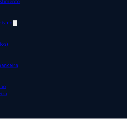
estimento
orismo
ios)
nanceira
ção
eira