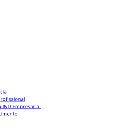
cia
rofissional
 à I&D Empresarial
stimento