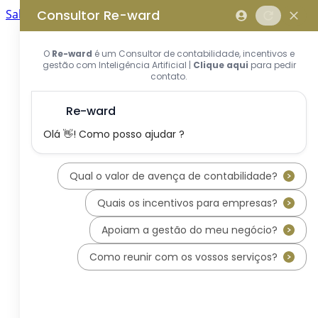
Saltar para o conteúdo principal
Saltar tour
Início
Sobre Nós
Quem Somos
A Equipa Reward Consulting
Serviços
Candidaturas a Sistemas de
Incentivos
Hub de Incentivos
PT2030 – Portugal 2030
PRR – Plano de Recuperação e
Resiliência
IEFP – Instituto Emprego e
Formação Profissional
SIFIDE – Sistema de Incentivos
Fiscais à I&D Empresarial