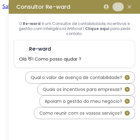
Saltar para o conteúdo principal
Saltar tour
Início
Sobre Nós
Quem Somos
A Equipa Reward Consulting
Serviços
Candidaturas a Sistemas de
Incentivos
Hub de Incentivos
PT2030 – Portugal 2030
PRR – Plano de Recuperação e
Resiliência
IEFP – Instituto Emprego e
Formação Profissional
SIFIDE – Sistema de Incentivos
Fiscais à I&D Empresarial