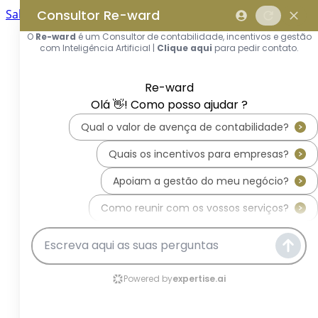
Saltar para o conteúdo principal
Saltar tour
Início
Sobre Nós
Quem Somos
A Equipa Reward Consulting
Serviços
Candidaturas a Sistemas de
Incentivos
Hub de Incentivos
PT2030 – Portugal 2030
PRR – Plano de Recuperação e
Resiliência
IEFP – Instituto Emprego e
Formação Profissional
SIFIDE – Sistema de Incentivos
Fiscais à I&D Empresarial