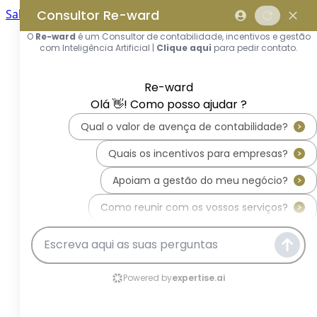
Saltar para o conteúdo principal
Saltar tour
Início
Sobre Nós
Quem Somos
A Equipa Reward Consulting
Serviços
Candidaturas a Sistemas de
Incentivos
Hub de Incentivos
PT2030 – Portugal 2030
PRR – Plano de Recuperação e
Resiliência
IEFP – Instituto Emprego e
Formação Profissional
SIFIDE – Sistema de Incentivos
Fiscais à I&D Empresarial