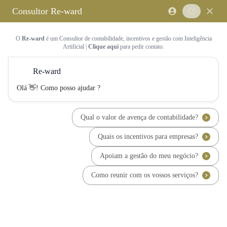
Saltar para o conteúdo principal
Saltar tour
Início
Sobre Nós
Quem Somos
A Equipa Reward Consulting
Serviços
Candidaturas a Sistemas de
Incentivos
Hub de Incentivos
PT2030 – Portugal 2030
PRR – Plano de Recuperação e
Resiliência
IEFP – Instituto Emprego e
Formação Profissional
SIFIDE – Sistema de Incentivos
Fiscais à I&D Empresarial