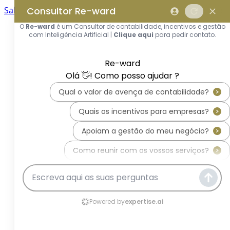
Saltar para o conteúdo principal
Saltar tour
Início
Sobre Nós
Quem Somos
A Equipa Reward Consulting
Serviços
Candidaturas a Sistemas de
Incentivos
Hub de Incentivos
PT2030 – Portugal 2030
PRR – Plano de Recuperação e
Resiliência
IEFP – Instituto Emprego e
Formação Profissional
SIFIDE – Sistema de Incentivos
Fiscais à I&D Empresarial