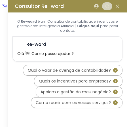
Saltar para o conteúdo principal
Saltar tour
Início
Sobre Nós
Quem Somos
A Equipa Reward Consulting
Serviços
Candidaturas a Sistemas de
Incentivos
Hub de Incentivos
PT2030 – Portugal 2030
PRR – Plano de Recuperação e
Resiliência
IEFP – Instituto Emprego e
Formação Profissional
SIFIDE – Sistema de Incentivos
Fiscais à I&D Empresarial