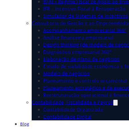
RFAI – Regime Fiscal de Apoio ao Inv
IFR – Incentivo Fiscal à Recuperação
Simulador de Sistemas de Incentivos
Consultoria de Gestão e ao Empreended
Acompanhamento empresarial 360º
Análise financeira empresarial
Design thinking (de modelo de negóc
Diagnóstico empresarial 360º
Elaboração de plano de negócios
Estudo de viabilidade económica e fi
Modelo de negócios
Planeamento e controlo orçamental
Planeamento estratégico e de execu
Reestruturação operacional e financ
Contabilidade, Fiscalidade e Payroll
Contabilidade Organizada
Contabilidade Digital
Blog