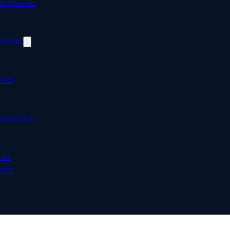
estimento
orismo
ios)
nanceira
ção
eira