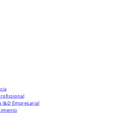
cia
rofissional
 à I&D Empresarial
stimento