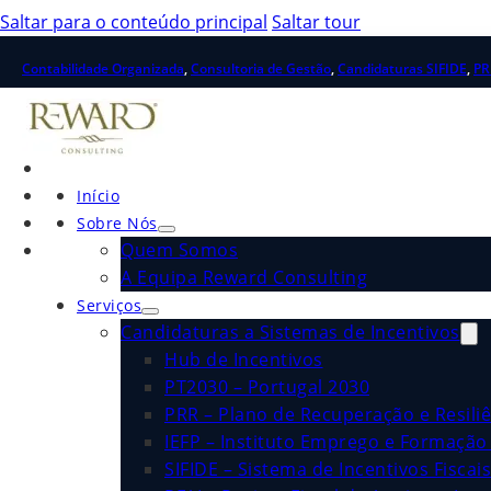
Saltar para o conteúdo principal
Saltar tour
Contabilidade Organizada
,
Consultoria de Gestão
,
Candidaturas SIFIDE
,
PR
Início
Sobre Nós
Quem Somos
A Equipa Reward Consulting
Serviços
Candidaturas a Sistemas de Incentivos
Hub de Incentivos
PT2030 – Portugal 2030
PRR – Plano de Recuperação e Resiliê
IEFP – Instituto Emprego e Formação 
SIFIDE – Sistema de Incentivos Fiscai