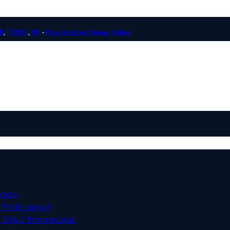
R
,
PT2030
,
IFR
-
Paço de Arcos, Oeiras, Lisboa
ncia
Profissional
s à I&D Empresarial