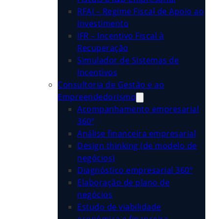
RFAI – Regime Fiscal de Apoio ao
Investimento
IFR – Incentivo Fiscal à
Recuperação
Simulador de Sistemas de
Incentivos
Consultoria de Gestão e ao
Empreendedorismo
Acompanhamento empresarial
360º
Análise financeira empresarial
Design thinking (de modelo de
negócios)
Diagnóstico empresarial 360º
Elaboração de plano de
negócios
Estudo de viabilidade