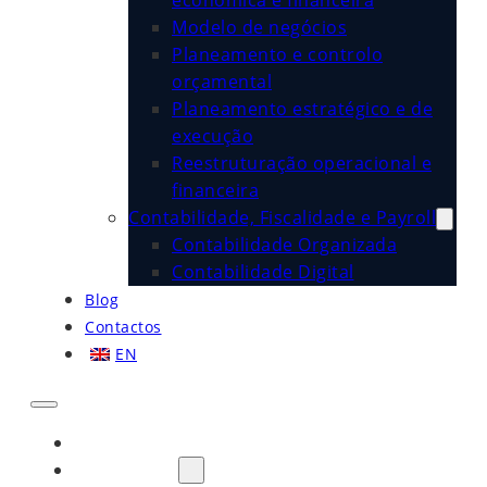
económica e financeira
Modelo de negócios
Planeamento e controlo
orçamental
Planeamento estratégico e de
execução
Reestruturação operacional e
financeira
Contabilidade, Fiscalidade e Payroll
Contabilidade Organizada
Contabilidade Digital
Blog
Contactos
EN
Início
Sobre Nós