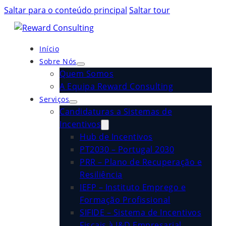
Saltar para o conteúdo principal
Saltar tour
Início
Sobre Nós
Quem Somos
A Equipa Reward Consulting
Serviços
Candidaturas a Sistemas de
Incentivos
Hub de Incentivos
PT2030 – Portugal 2030
PRR – Plano de Recuperação e
Resiliência
IEFP – Instituto Emprego e
Formação Profissional
SIFIDE – Sistema de Incentivos
Fiscais à I&D Empresarial