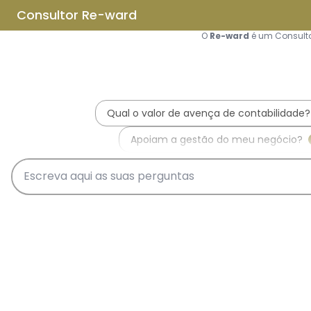
Saltar para o conteúdo principal
Saltar tour
Início
Sobre Nós
Quem Somos
A Equipa Reward Consulting
Serviços
Candidaturas a Sistemas de
Incentivos
Hub de Incentivos
PT2030 – Portugal 2030
PRR – Plano de Recuperação e
Resiliência
IEFP – Instituto Emprego e
Formação Profissional
SIFIDE – Sistema de Incentivos
Fiscais à I&D Empresarial