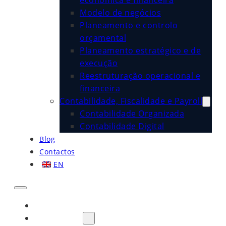
económica e financeira
Modelo de negócios
Planeamento e controlo
orçamental
Planeamento estratégico e de
execução
Reestruturação operacional e
financeira
Contabilidade, Fiscalidade e Payroll
Contabilidade Organizada
Contabilidade Digital
Blog
Contactos
EN
Início
Sobre Nós