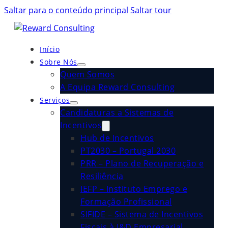
Saltar para o conteúdo principal
Saltar tour
Início
Sobre Nós
Quem Somos
A Equipa Reward Consulting
Serviços
Candidaturas a Sistemas de
Incentivos
Hub de Incentivos
PT2030 – Portugal 2030
PRR – Plano de Recuperação e
Resiliência
IEFP – Instituto Emprego e
Formação Profissional
SIFIDE – Sistema de Incentivos
Fiscais à I&D Empresarial