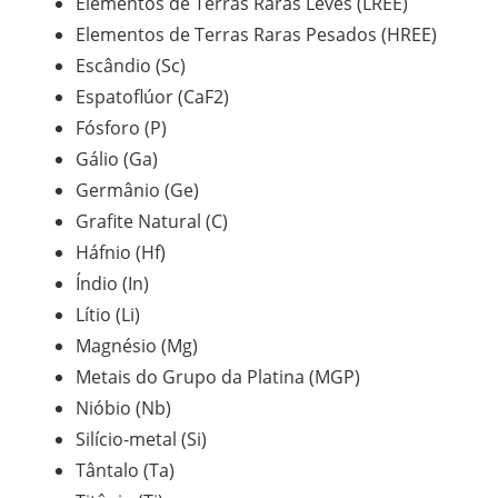
Elementos de Terras Raras Leves (LREE)
Elementos de Terras Raras Pesados (HREE)
Escândio (Sc)
Espatoflúor (CaF2)
Fósforo (P)
Gálio (Ga)
Germânio (Ge)
Grafite Natural (C)
Háfnio (Hf)
Índio (In)
Lítio (Li)
Magnésio (Mg)
Metais do Grupo da Platina (MGP)
Nióbio (Nb)
Silício-metal (Si)
Tântalo (Ta)