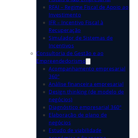
RFAI – Regime Fiscal de Apoio ao
Investimento
IFR – Incentivo Fiscal à
Recuperação
Simulador de Sistemas de
Incentivos
Consultoria de Gestão e ao
Empreendedorismo
Acompanhamento empresarial
360º
Análise financeira empresarial
Design thinking (de modelo de
negócios)
Diagnóstico empresarial 360º
Elaboração de plano de
negócios
Estudo de viabilidade