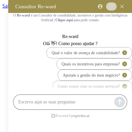
Saltar para o conteúdo principal
Saltar tour
Início
Sobre Nós
Quem Somos
A Equipa Reward Consulting
Serviços
Candidaturas a Sistemas de
Incentivos
Hub de Incentivos
PT2030 – Portugal 2030
PRR – Plano de Recuperação e
Resiliência
IEFP – Instituto Emprego e
Formação Profissional
SIFIDE – Sistema de Incentivos
Fiscais à I&D Empresarial