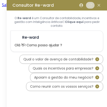
Saltar para o conteúdo principal
Saltar tour
Início
Sobre Nós
Quem Somos
A Equipa Reward Consulting
Serviços
Candidaturas a Sistemas de
Incentivos
Hub de Incentivos
PT2030 – Portugal 2030
PRR – Plano de Recuperação e
Resiliência
IEFP – Instituto Emprego e
Formação Profissional
SIFIDE – Sistema de Incentivos
Fiscais à I&D Empresarial