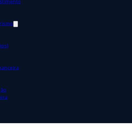
estimento
orismo
ios)
nanceira
ção
eira