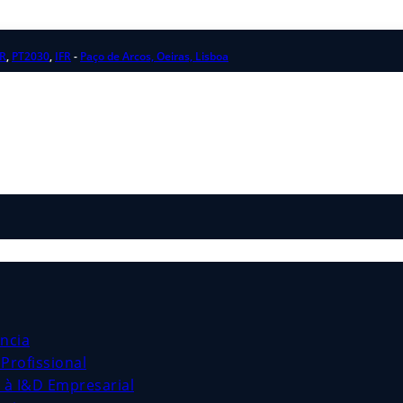
R
,
PT2030
,
IFR
-
Paço de Arcos, Oeiras, Lisboa
ncia
Profissional
s à I&D Empresarial