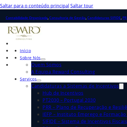
Saltar para o conteúdo principal
Saltar tour
Contabilidade Organizada
,
Consultoria de Gestão
,
Candidaturas SIFIDE
,
PR
Início
Sobre Nós
Quem Somos
A Equipa Reward Consulting
Serviços
Candidaturas a Sistemas de Incentivos
Hub de Incentivos
PT2030 – Portugal 2030
PRR – Plano de Recuperação e Resiliê
IEFP – Instituto Emprego e Formação 
SIFIDE – Sistema de Incentivos Fiscai