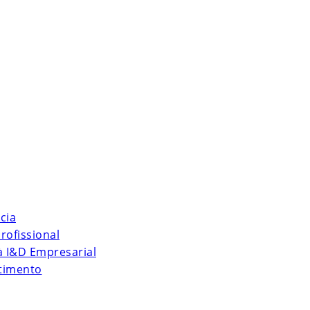
cia
rofissional
 à I&D Empresarial
stimento