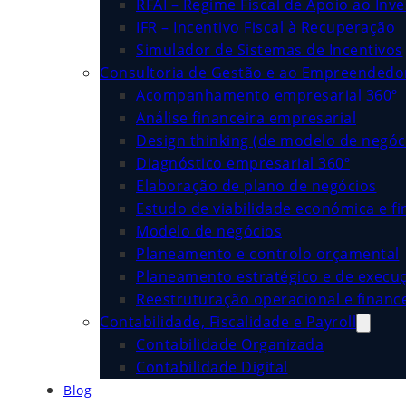
RFAI – Regime Fiscal de Apoio ao Inv
IFR – Incentivo Fiscal à Recuperação
Simulador de Sistemas de Incentivos
Consultoria de Gestão e ao Empreended
Acompanhamento empresarial 360º
Análise financeira empresarial
Design thinking (de modelo de negóc
Diagnóstico empresarial 360º
Elaboração de plano de negócios
Estudo de viabilidade económica e fi
Modelo de negócios
Planeamento e controlo orçamental
Planeamento estratégico e de execu
Reestruturação operacional e financ
Contabilidade, Fiscalidade e Payroll
Contabilidade Organizada
Contabilidade Digital
Blog