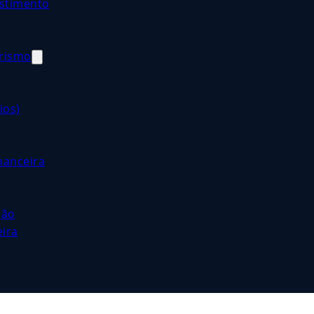
estimento
orismo
ios)
nanceira
ção
eira