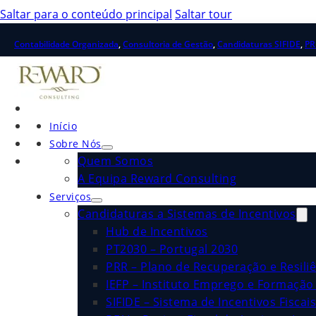
Saltar para o conteúdo principal
Saltar tour
Contabilidade Organizada
,
Consultoria de Gestão
,
Candidaturas SIFIDE
,
PR
Início
Sobre Nós
Quem Somos
A Equipa Reward Consulting
Serviços
Candidaturas a Sistemas de Incentivos
Hub de Incentivos
PT2030 – Portugal 2030
PRR – Plano de Recuperação e Resiliê
IEFP – Instituto Emprego e Formação 
SIFIDE – Sistema de Incentivos Fiscai