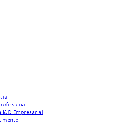
cia
rofissional
 à I&D Empresarial
stimento