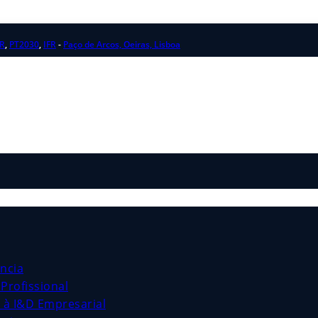
R
,
PT2030
,
IFR
-
Paço de Arcos, Oeiras, Lisboa
ncia
Profissional
s à I&D Empresarial