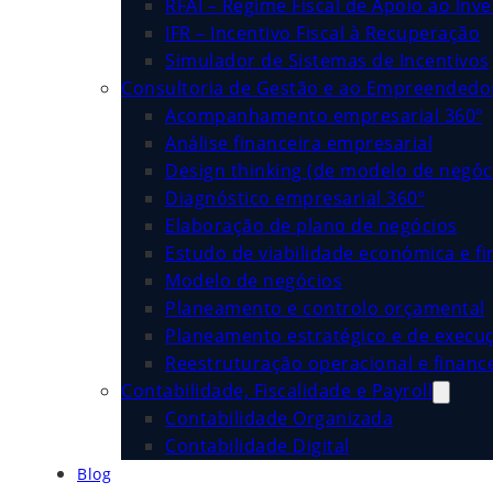
RFAI – Regime Fiscal de Apoio ao Inv
IFR – Incentivo Fiscal à Recuperação
Simulador de Sistemas de Incentivos
Consultoria de Gestão e ao Empreended
Acompanhamento empresarial 360º
Análise financeira empresarial
Design thinking (de modelo de negóc
Diagnóstico empresarial 360º
Elaboração de plano de negócios
Estudo de viabilidade económica e fi
Modelo de negócios
Planeamento e controlo orçamental
Planeamento estratégico e de execu
Reestruturação operacional e financ
Contabilidade, Fiscalidade e Payroll
Contabilidade Organizada
Contabilidade Digital
Blog