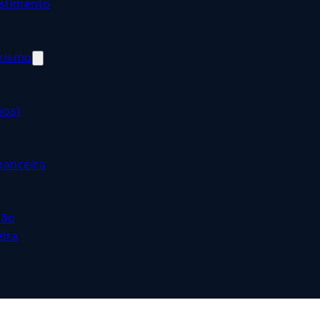
estimento
orismo
ios)
nanceira
ção
eira