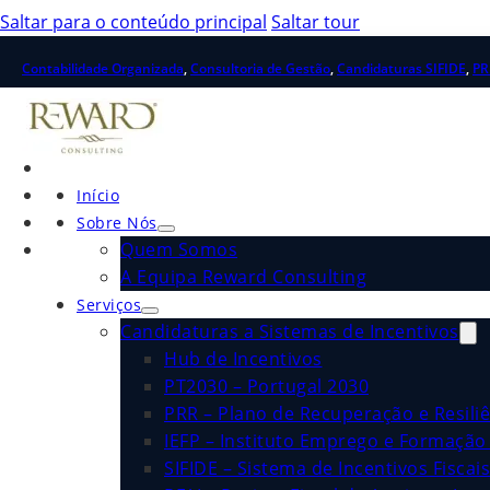
Saltar para o conteúdo principal
Saltar tour
Contabilidade Organizada
,
Consultoria de Gestão
,
Candidaturas SIFIDE
,
PR
Início
Sobre Nós
Quem Somos
A Equipa Reward Consulting
Serviços
Candidaturas a Sistemas de Incentivos
Hub de Incentivos
PT2030 – Portugal 2030
PRR – Plano de Recuperação e Resiliê
IEFP – Instituto Emprego e Formação 
SIFIDE – Sistema de Incentivos Fiscai