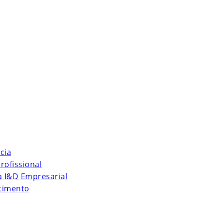
cia
rofissional
 à I&D Empresarial
stimento