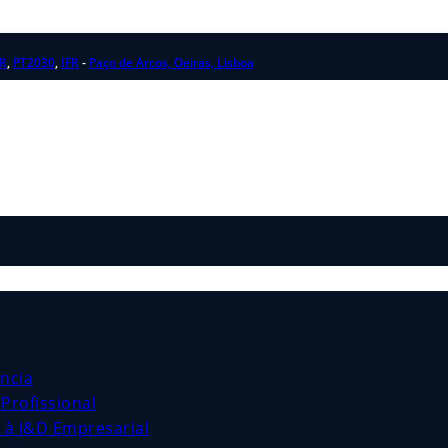
R
,
PT2030
,
IFR
-
Paço de Arcos, Oeiras, Lisboa
ncia
Profissional
s à I&D Empresarial