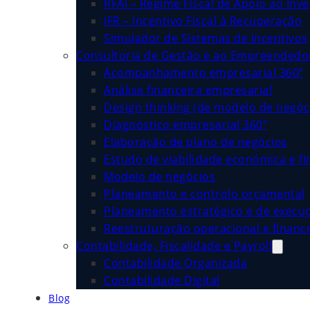
RFAI – Regime Fiscal de Apoio ao Inv
IFR – Incentivo Fiscal à Recuperação
Simulador de Sistemas de Incentivos
Consultoria de Gestão e ao Empreended
Acompanhamento empresarial 360º
Análise financeira empresarial
Design thinking (de modelo de negóc
Diagnóstico empresarial 360º
Elaboração de plano de negócios
Estudo de viabilidade económica e fi
Modelo de negócios
Planeamento e controlo orçamental
Planeamento estratégico e de execu
Reestruturação operacional e financ
Contabilidade, Fiscalidade e Payroll
Contabilidade Organizada
Contabilidade Digital
Blog