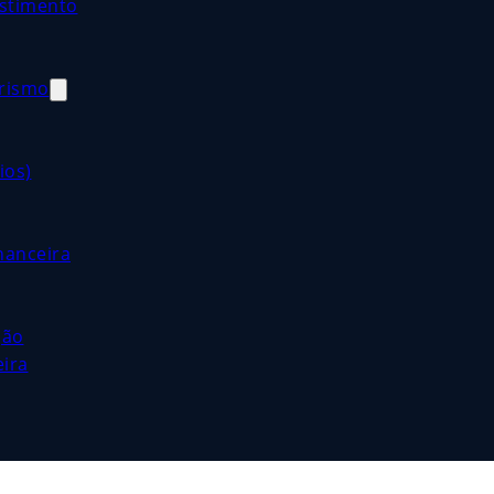
estimento
orismo
ios)
nanceira
ção
eira