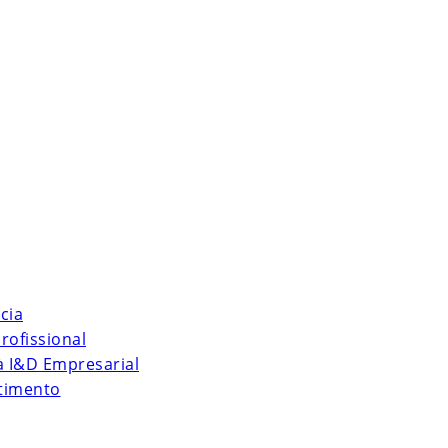
cia
rofissional
 à I&D Empresarial
stimento