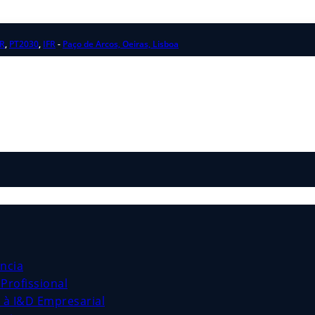
R
,
PT2030
,
IFR
-
Paço de Arcos, Oeiras, Lisboa
ncia
Profissional
s à I&D Empresarial