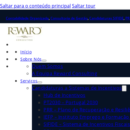
Saltar para o conteúdo principal
Saltar tour
Contabilidade Organizada
,
Consultoria de Gestão
,
Candidaturas SIFIDE
,
PR
Início
Sobre Nós
Quem Somos
A Equipa Reward Consulting
Serviços
Candidaturas a Sistemas de Incentivos
Hub de Incentivos
PT2030 – Portugal 2030
PRR – Plano de Recuperação e Resiliê
IEFP – Instituto Emprego e Formação 
SIFIDE – Sistema de Incentivos Fiscai