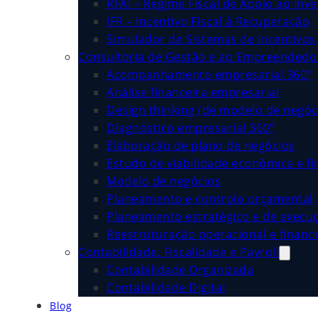
RFAI – Regime Fiscal de Apoio ao Inv
IFR – Incentivo Fiscal à Recuperação
Simulador de Sistemas de Incentivos
Consultoria de Gestão e ao Empreended
Acompanhamento empresarial 360º
Análise financeira empresarial
Design thinking (de modelo de negóc
Diagnóstico empresarial 360º
Elaboração de plano de negócios
Estudo de viabilidade económica e fi
Modelo de negócios
Planeamento e controlo orçamental
Planeamento estratégico e de execu
Reestruturação operacional e financ
Contabilidade, Fiscalidade e Payroll
Contabilidade Organizada
Contabilidade Digital
Blog