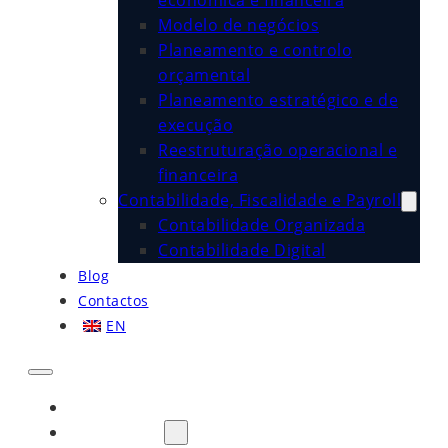
económica e financeira
Modelo de negócios
Planeamento e controlo
orçamental
Planeamento estratégico e de
execução
Reestruturação operacional e
financeira
Contabilidade, Fiscalidade e Payroll
Contabilidade Organizada
Contabilidade Digital
Blog
Contactos
EN
Início
Sobre Nós