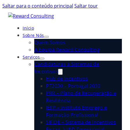
Saltar para o conteúdo principal
Saltar tour
Início
Sobre Nós
Quem Somos
A Equipa Reward Consulting
Serviços
Candidaturas a Sistemas de
Incentivos
Hub de Incentivos
PT2030 – Portugal 2030
PRR – Plano de Recuperação e
Resiliência
IEFP – Instituto Emprego e
Formação Profissional
SIFIDE – Sistema de Incentivos
Fiscais à I&D Empresarial