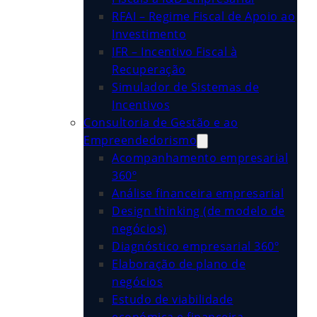
RFAI – Regime Fiscal de Apoio ao
Investimento
IFR – Incentivo Fiscal à
Recuperação
Simulador de Sistemas de
Incentivos
Consultoria de Gestão e ao
Empreendedorismo
Acompanhamento empresarial
360º
Análise financeira empresarial
Design thinking (de modelo de
negócios)
Diagnóstico empresarial 360º
Elaboração de plano de
negócios
Estudo de viabilidade