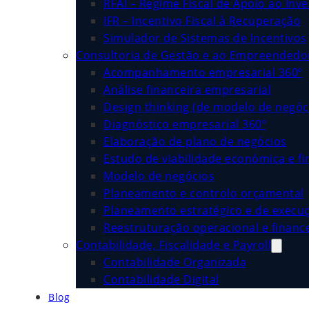
RFAI – Regime Fiscal de Apoio ao Inv
IFR – Incentivo Fiscal à Recuperação
Simulador de Sistemas de Incentivos
Consultoria de Gestão e ao Empreended
Acompanhamento empresarial 360º
Análise financeira empresarial
Design thinking (de modelo de negóc
Diagnóstico empresarial 360º
Elaboração de plano de negócios
Estudo de viabilidade económica e fi
Modelo de negócios
Planeamento e controlo orçamental
Planeamento estratégico e de execu
Reestruturação operacional e financ
Contabilidade, Fiscalidade e Payroll
Contabilidade Organizada
Contabilidade Digital
Blog