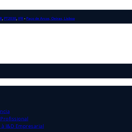
R
,
PT2030
,
IFR
-
Paço de Arcos, Oeiras, Lisboa
ncia
Profissional
s à I&D Empresarial