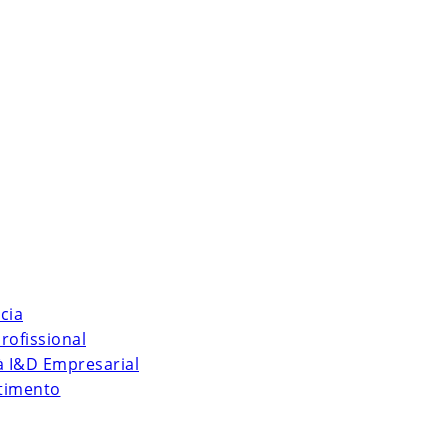
cia
rofissional
 à I&D Empresarial
stimento