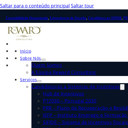
Saltar para o conteúdo principal
Saltar tour
Contabilidade Organizada
,
Consultoria de Gestão
,
Candidaturas SIFIDE
,
PR
Início
Sobre Nós
Quem Somos
A Equipa Reward Consulting
Serviços
Candidaturas a Sistemas de Incentivos
Hub de Incentivos
PT2030 – Portugal 2030
PRR – Plano de Recuperação e Resiliê
IEFP – Instituto Emprego e Formação 
SIFIDE – Sistema de Incentivos Fiscai