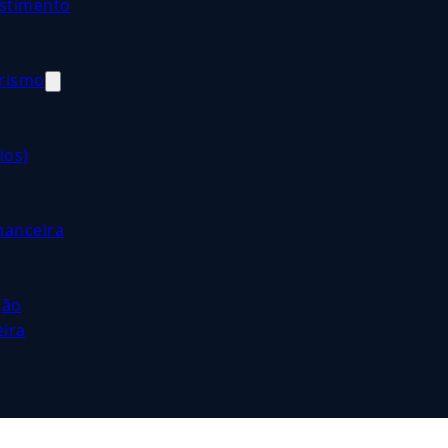
estimento
orismo
ios)
nanceira
ção
eira