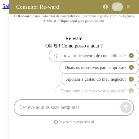
Saltar para o conteúdo principal
Saltar tour
Início
Sobre Nós
Quem Somos
A Equipa Reward Consulting
Serviços
Candidaturas a Sistemas de
Incentivos
Hub de Incentivos
PT2030 – Portugal 2030
PRR – Plano de Recuperação e
Resiliência
IEFP – Instituto Emprego e
Formação Profissional
SIFIDE – Sistema de Incentivos
Fiscais à I&D Empresarial