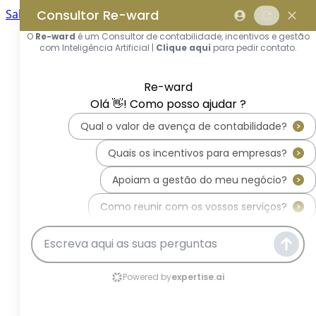
Saltar para o conteúdo principal
Saltar tour
Início
Sobre Nós
Quem Somos
A Equipa Reward Consulting
Serviços
Candidaturas a Sistemas de
Incentivos
Hub de Incentivos
PT2030 – Portugal 2030
PRR – Plano de Recuperação e
Resiliência
IEFP – Instituto Emprego e
Formação Profissional
SIFIDE – Sistema de Incentivos
Fiscais à I&D Empresarial