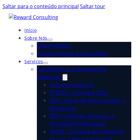
Saltar para o conteúdo principal
Saltar tour
Início
Sobre Nós
Quem Somos
A Equipa Reward Consulting
Serviços
Candidaturas a Sistemas de
Incentivos
Hub de Incentivos
PT2030 – Portugal 2030
PRR – Plano de Recuperação e
Resiliência
IEFP – Instituto Emprego e
Formação Profissional
SIFIDE – Sistema de Incentivos
Fiscais à I&D Empresarial