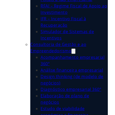
RFAI – Regime Fiscal de Apoio ao
Investimento
IFR – Incentivo Fiscal à
Recuperação
Simulador de Sistemas de
Incentivos
Consultoria de Gestão e ao
Empreendedorismo
Acompanhamento empresarial
360º
Análise financeira empresarial
Design thinking (de modelo de
negócios)
Diagnóstico empresarial 360º
Elaboração de plano de
negócios
Estudo de viabilidade