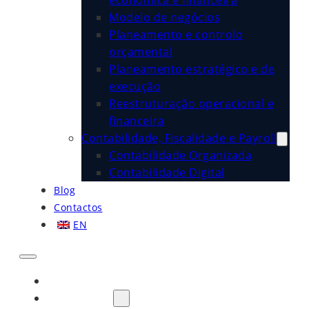
económica e financeira
Modelo de negócios
Planeamento e controlo
orçamental
Planeamento estratégico e de
execução
Reestruturação operacional e
financeira
Contabilidade, Fiscalidade e Payroll
Contabilidade Organizada
Contabilidade Digital
Blog
Contactos
EN
Início
Sobre Nós