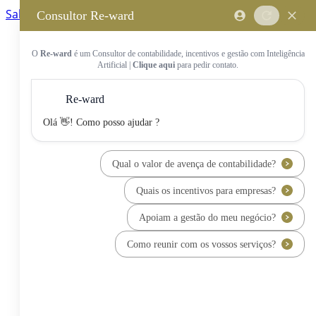
Saltar para o conteúdo principal
Saltar tour
Início
Sobre Nós
Quem Somos
A Equipa Reward Consulting
Serviços
Candidaturas a Sistemas de
Incentivos
Hub de Incentivos
PT2030 – Portugal 2030
PRR – Plano de Recuperação e
Resiliência
IEFP – Instituto Emprego e
Formação Profissional
SIFIDE – Sistema de Incentivos
Fiscais à I&D Empresarial