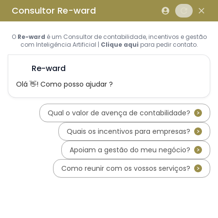
Saltar para o conteúdo principal
Saltar tour
Início
Sobre Nós
Quem Somos
A Equipa Reward Consulting
Serviços
Candidaturas a Sistemas de
Incentivos
Hub de Incentivos
PT2030 – Portugal 2030
PRR – Plano de Recuperação e
Resiliência
IEFP – Instituto Emprego e
Formação Profissional
SIFIDE – Sistema de Incentivos
Fiscais à I&D Empresarial