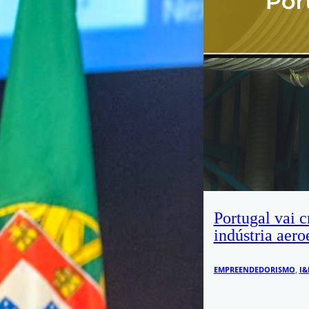
Portugal vai c
indústria aero
EMPREENDEDORISMO
,
I&