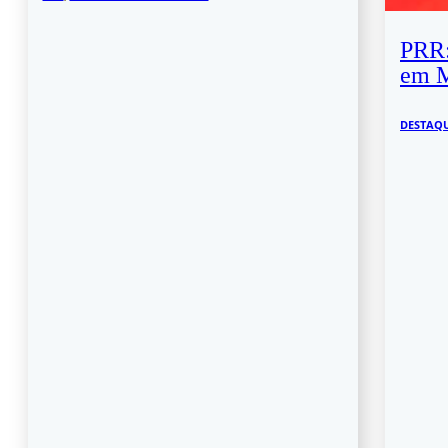
PRR:
em 
DESTAQ