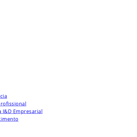
cia
rofissional
 à I&D Empresarial
stimento