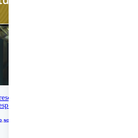
rescer na
espacial
D
,
NOTICIAS