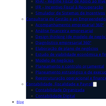
RFAI – Regime Fiscal de Apoio ao Inv
IFR – Incentivo Fiscal à Recuperação
Simulador de Sistemas de Incentivos
Consultoria de Gestão e ao Empreended
Acompanhamento empresarial 360º
Análise financeira empresarial
Design thinking (de modelo de negóc
Diagnóstico empresarial 360º
Elaboração de plano de negócios
Estudo de viabilidade económica e fi
Modelo de negócios
Planeamento e controlo orçamental
Planeamento estratégico e de execu
Reestruturação operacional e financ
Contabilidade, Fiscalidade e Payroll
Contabilidade Organizada
Contabilidade Digital
Blog