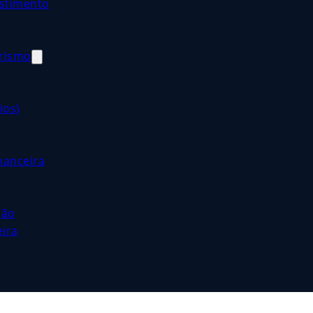
estimento
orismo
ios)
nanceira
ção
eira