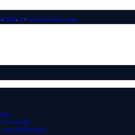
R
,
PT2030
,
IFR
-
Paço de Arcos, Oeiras, Lisboa
ncia
Profissional
s à I&D Empresarial