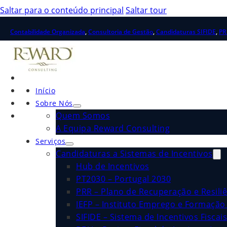
Saltar para o conteúdo principal
Saltar tour
Contabilidade Organizada
,
Consultoria de Gestão
,
Candidaturas SIFIDE
,
PR
Início
Sobre Nós
Quem Somos
A Equipa Reward Consulting
Serviços
Candidaturas a Sistemas de Incentivos
Hub de Incentivos
PT2030 – Portugal 2030
PRR – Plano de Recuperação e Resiliê
IEFP – Instituto Emprego e Formação 
SIFIDE – Sistema de Incentivos Fiscai