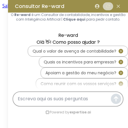
Saltar para o conteúdo principal
Saltar tour
Início
Sobre Nós
Quem Somos
A Equipa Reward Consulting
Serviços
Candidaturas a Sistemas de
Incentivos
Hub de Incentivos
PT2030 – Portugal 2030
PRR – Plano de Recuperação e
Resiliência
IEFP – Instituto Emprego e
Formação Profissional
SIFIDE – Sistema de Incentivos
Fiscais à I&D Empresarial