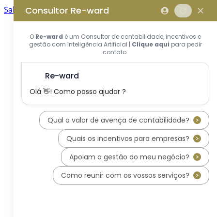
Saltar para o conteúdo principal
Saltar tour
Início
Sobre Nós
Quem Somos
A Equipa Reward Consulting
Serviços
Candidaturas a Sistemas de
Incentivos
Hub de Incentivos
PT2030 – Portugal 2030
PRR – Plano de Recuperação e
Resiliência
IEFP – Instituto Emprego e
Formação Profissional
SIFIDE – Sistema de Incentivos
Fiscais à I&D Empresarial