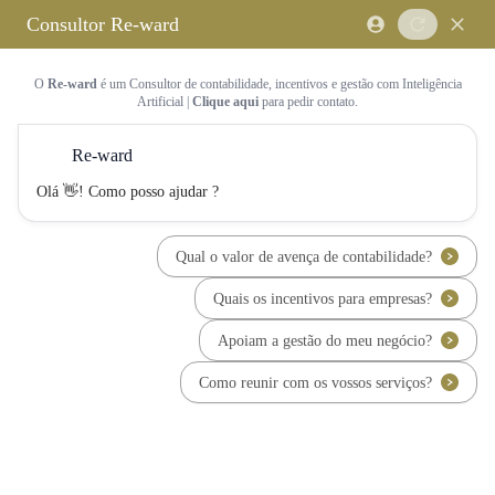
Saltar para o conteúdo principal
Saltar tour
Início
Sobre Nós
Quem Somos
A Equipa Reward Consulting
Serviços
Candidaturas a Sistemas de
Incentivos
Hub de Incentivos
PT2030 – Portugal 2030
PRR – Plano de Recuperação e
Resiliência
IEFP – Instituto Emprego e
Formação Profissional
SIFIDE – Sistema de Incentivos
Fiscais à I&D Empresarial