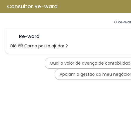
Saltar para o conteúdo principal
Saltar tour
Início
Sobre Nós
Quem Somos
A Equipa Reward Consulting
Serviços
Candidaturas a Sistemas de
Incentivos
Hub de Incentivos
PT2030 – Portugal 2030
PRR – Plano de Recuperação e
Resiliência
IEFP – Instituto Emprego e
Formação Profissional
SIFIDE – Sistema de Incentivos
Fiscais à I&D Empresarial