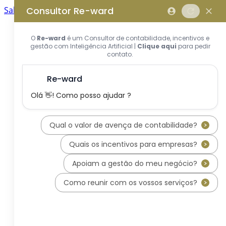
Saltar para o conteúdo principal
Saltar tour
Início
Sobre Nós
Quem Somos
A Equipa Reward Consulting
Serviços
Candidaturas a Sistemas de
Incentivos
Hub de Incentivos
PT2030 – Portugal 2030
PRR – Plano de Recuperação e
Resiliência
IEFP – Instituto Emprego e
Formação Profissional
SIFIDE – Sistema de Incentivos
Fiscais à I&D Empresarial