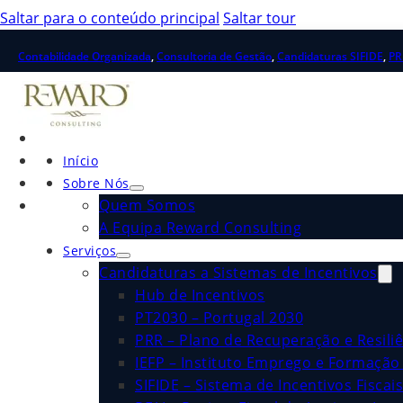
Saltar para o conteúdo principal
Saltar tour
Contabilidade Organizada
,
Consultoria de Gestão
,
Candidaturas SIFIDE
,
PR
Início
Sobre Nós
Quem Somos
A Equipa Reward Consulting
Serviços
Candidaturas a Sistemas de Incentivos
Hub de Incentivos
PT2030 – Portugal 2030
PRR – Plano de Recuperação e Resiliê
IEFP – Instituto Emprego e Formação 
SIFIDE – Sistema de Incentivos Fiscai