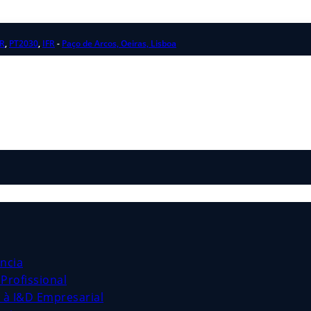
R
,
PT2030
,
IFR
-
Paço de Arcos, Oeiras, Lisboa
ncia
Profissional
s à I&D Empresarial