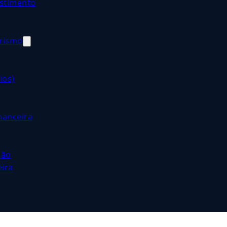
estimento
orismo
ios)
nanceira
ção
eira