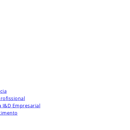
cia
rofissional
 à I&D Empresarial
stimento