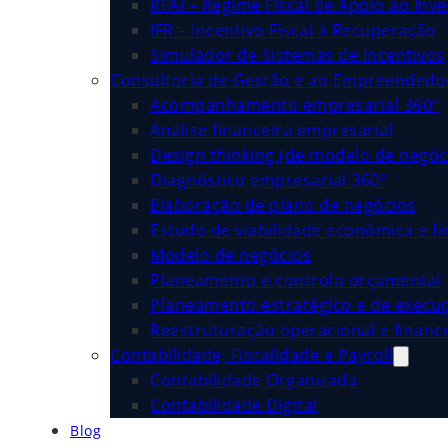
RFAI – Regime Fiscal de Apoio ao Inv
IFR – Incentivo Fiscal à Recuperação
Simulador de Sistemas de Incentivos
Consultoria de Gestão e ao Empreended
Acompanhamento empresarial 360º
Análise financeira empresarial
Design thinking (de modelo de negóc
Diagnóstico empresarial 360º
Elaboração de plano de negócios
Estudo de viabilidade económica e fi
Modelo de negócios
Planeamento e controlo orçamental
Planeamento estratégico e de execu
Reestruturação operacional e financ
Contabilidade, Fiscalidade e Payroll
Contabilidade Organizada
Contabilidade Digital
Blog