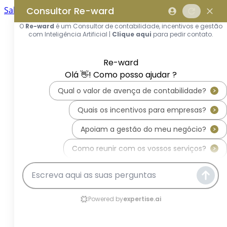
Saltar para o conteúdo principal
Saltar tour
Início
Sobre Nós
Quem Somos
A Equipa Reward Consulting
Serviços
Candidaturas a Sistemas de
Incentivos
Hub de Incentivos
PT2030 – Portugal 2030
PRR – Plano de Recuperação e
Resiliência
IEFP – Instituto Emprego e
Formação Profissional
SIFIDE – Sistema de Incentivos
Fiscais à I&D Empresarial